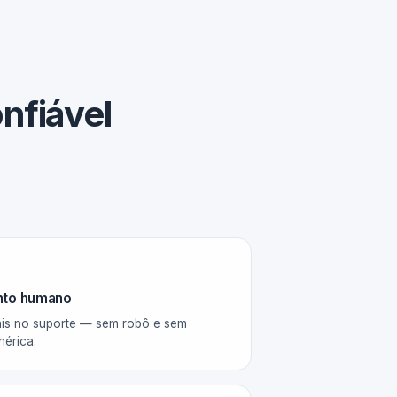
nfiável
nto humano
is no suporte — sem robô e sem
nérica.