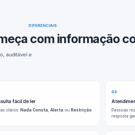
DIFERENCIAIS
meça com informação co
o, auditável e
03
ulta fácil de ler
Atendime
tas claros:
Nada Consta
,
Alerta
ou
Restrição
.
Pessoas rea
resposta ge